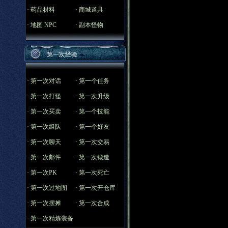
·
药品材料
·
商城道具
·
地图 NPC
·
副本怪物
第一次经验
·
第一次对话
·
第一个任务
·
第一次打怪
·
第一次升级
·
第一次买卖
·
第一个技能
·
第一次组队
·
第一个好友
·
第一次聊天
·
第一次交易
·
第一次邮件
·
第一次锻造
·
第一次PK
·
第一次死亡
·
第一次过地图
·
第一次开仓库
· 第
一次摆摊
·
第一次合成
·
第一次精炼装备