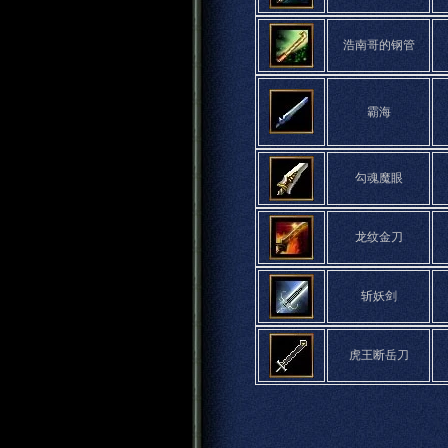
浩南哥的钢管
霸海
勾魂魔眼
龙纹金刀
斩妖剑
虎王断岳刀