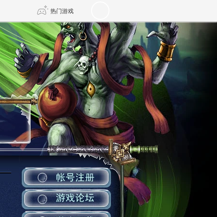
热门游戏
DNF
传奇4
剑网3旗舰版
新天龙八部
由
诛仙世界
仙剑世界