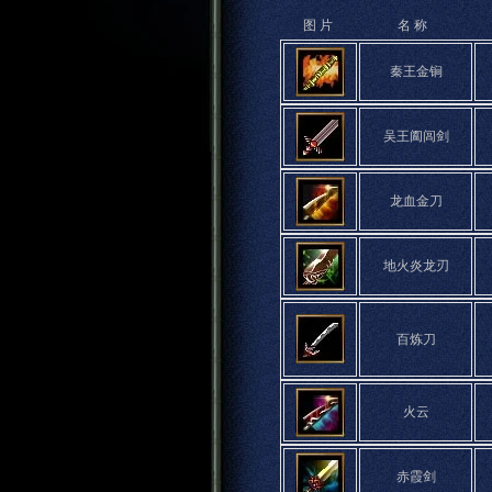
图 片
名 称
秦王金锏
吴王阖闾剑
龙血金刀
地火炎龙刃
百炼刀
火云
赤霞剑