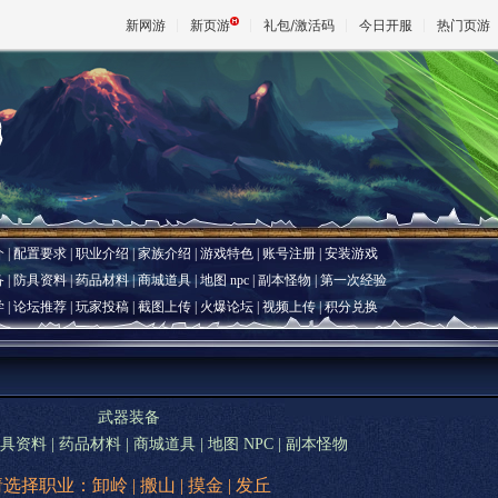
新网游
新页游
礼包/激活码
今日开服
热门页游
魔兽
天堂
介
|
配置要求
|
职业介绍
|
家族介绍
|
游戏特色
|
账号注册
|
安装游戏
王权与自
备
|
防具资料
|
药品材料
|
商城道具
|
地图 npc
|
副本怪物
|
第一次经验
学
|
论坛推荐
|
玩家投稿
|
截图上传
|
火爆论坛
|
视频上传
|
积分兑换
武器装备
具资料
|
药品材料
|
商城道具
|
地图 NPC
|
副本怪物
请选择职业：
卸岭
|
搬山
|
摸金
|
发丘