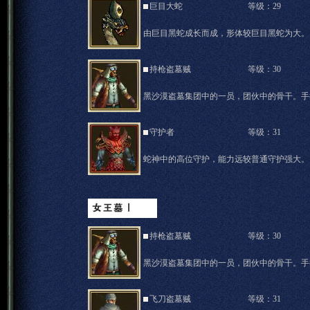
巨目大蛇
等级：29
由巨目黑蛇成长而成，形体较巨目黑蛇为大。
持枪盗墓贼
等级：30
黑沙漠盗墓集团中的一员，团伙中的骨干。手
守护者
等级：31
蛇神中的高位守护，能力远较普通守护强大。
持枪盗墓贼
等级：30
黑沙漠盗墓集团中的一员，团伙中的骨干。手
飞刀盗墓贼
等级：31