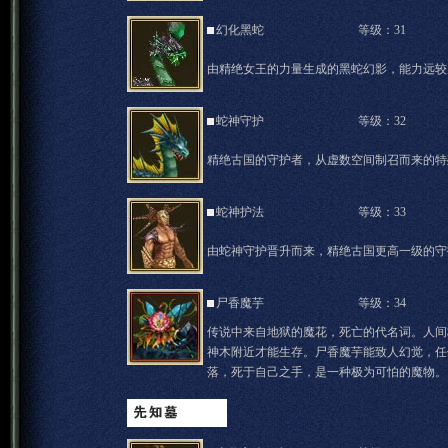
幻化黑蛇
等级：31
由精绝女王的力量生成的黑蛇幻影，能力远较
蛇神守护
等级：32
精绝古国的守护者，从虚数空间制召而来的特
蛇神护法
等级：33
由蛇神守护晋升而来，精绝古国更高一级的守
尸香魔芋
等级：34
传说中来自地狱的魔花，死亡的代名词。人间
神木附近才能生存。尸香魔芋能致人幻觉，任
落，死于自己之手，是一种极为可怕的魔物。